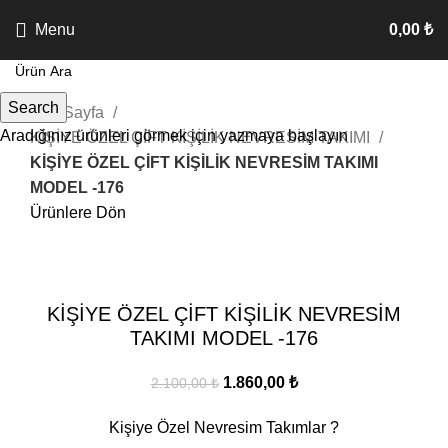
Menu
0,00
₺
Search
Ana Sayfa
Aradığınız ürünleri görmek için yazmaya başlayın
KİŞİYE ÖZEL ÇİFT KİŞİLİK NEVRESİM TAKIMI
KİŞİYE ÖZEL ÇİFT KİŞİLİK NEVRESİM TAKIMI
MODEL -176
Ürünlere Dön
Sale
Tıkla ve Büyüt
KİŞİYE ÖZEL ÇİFT KİŞİLİK NEVRESİM
TAKIMI MODEL -176
Orijinal
Şu
1.860,00
₺
2.100,00
₺
fiyat:
andaki
Kişiye Özel Nevresim Takımlar ?
2.100,00 ₺.
fiyat: