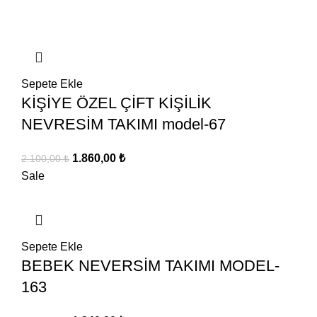
1.600,00 ₺.
fiyat:
1.340,00 ₺.
Sepete Ekle
KİŞİYE ÖZEL ÇİFT KİŞİLİK
NEVRESİM TAKIMI model-67
Orijinal
Şu
1.860,00
₺
2.100,00
₺
fiyat:
andaki
Sale
2.100,00 ₺.
fiyat:
1.860,00 ₺.
Sepete Ekle
BEBEK NEVERSİM TAKIMI MODEL-
163