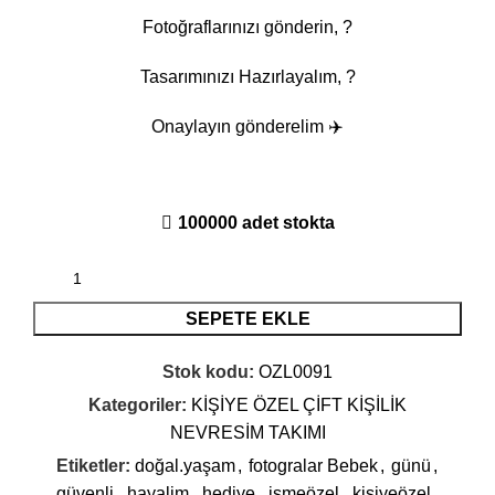
1.860,00 ₺.
Fotoğraflarınızı gönderin, ?
Tasarımınızı Hazırlayalım, ?
Onaylayın gönderelim ✈️
100000 adet stokta
SEPETE EKLE
Stok kodu:
OZL0091
Kategoriler:
KİŞİYE ÖZEL ÇİFT KİŞİLİK
NEVRESİM TAKIMI
Etiketler:
doğal.yaşam
,
fotogralar Bebek
,
günü
,
güvenli
,
hayalim
,
hediye
,
ismeözel
,
kişiyeözel
,