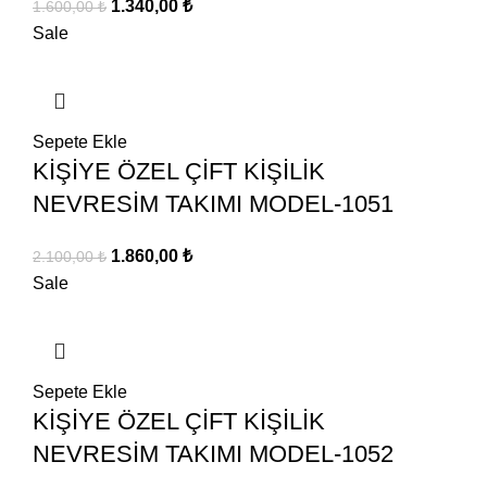
Orijinal
Şu
1.340,00
₺
1.600,00
₺
fiyat:
andaki
Sale
1.600,00 ₺.
fiyat:
1.340,00 ₺.
Sepete Ekle
KİŞİYE ÖZEL ÇİFT KİŞİLİK
NEVRESİM TAKIMI MODEL-1051
Orijinal
Şu
1.860,00
₺
2.100,00
₺
fiyat:
andaki
Sale
2.100,00 ₺.
fiyat:
1.860,00 ₺.
Sepete Ekle
KİŞİYE ÖZEL ÇİFT KİŞİLİK
NEVRESİM TAKIMI MODEL-1052