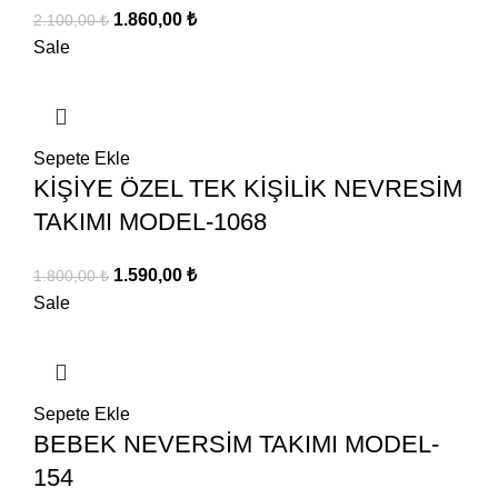
Orijinal
Şu
1.860,00
₺
2.100,00
₺
fiyat:
andaki
Sale
2.100,00 ₺.
fiyat:
1.860,00 ₺.
Sepete Ekle
KİŞİYE ÖZEL TEK KİŞİLİK NEVRESİM
TAKIMI MODEL-1068
Orijinal
Şu
1.590,00
₺
1.800,00
₺
fiyat:
andaki
Sale
1.800,00 ₺.
fiyat:
1.590,00 ₺.
Sepete Ekle
BEBEK NEVERSİM TAKIMI MODEL-
154