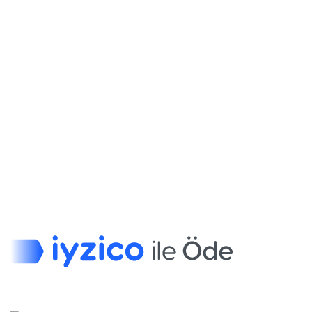
Geri Ödeme ve İade Politikası
Teslimat ve İade
Hesabım
Hesabım
Siparişlerim
İletişim
OzelveGuzel.com.
2023 Tüm Hakları Saklıdır.