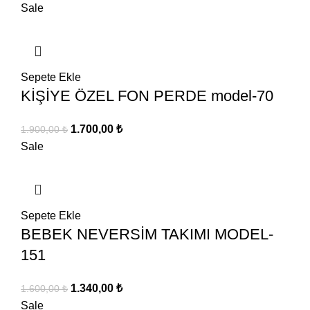
Sale
Sepete Ekle
KİŞİYE ÖZEL FON PERDE model-70
Orijinal
Şu
1.700,00
₺
1.900,00
₺
fiyat:
andaki
Sale
1.900,00 ₺.
fiyat:
1.700,00 ₺.
Sepete Ekle
BEBEK NEVERSİM TAKIMI MODEL-
151
Orijinal
Şu
1.340,00
₺
1.600,00
₺
fiyat:
andaki
Sale