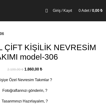
Giriş / Kayıt
0
Adet
/
0,00
₺
06
L ÇİFT KİŞİLİK NEVRESİM
KIMI model-306
Orijinal
Şu
1.860,00
₺
2.100,00
₺
fiyat:
andaki
işiye Özel Nevresim Takımlar ?
2.100,00 ₺.
fiyat:
1.860,00 ₺.
Fotoğraflarınızı gönderin, ?
Tasarımınızı Hazırlayalım, ?