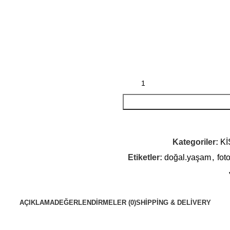
Kategoriler:
Kİ
Etiketler:
doğal.yaşam
,
fot
AÇIKLAMA
DEĞERLENDIRMELER (0)
SHIPPING & DELIVERY