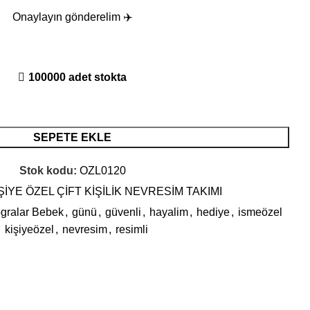
Onaylayın gönderelim ✈️
100000 adet stokta
SEPETE EKLE
Stok kodu:
OZL0120
ŞİYE ÖZEL ÇİFT KİŞİLİK NEVRESİM TAKIMI
ogralar Bebek
,
günü
,
güvenli
,
hayalim
,
hediye
,
ismeözel
,
kişiyeözel
,
nevresim
,
resimli