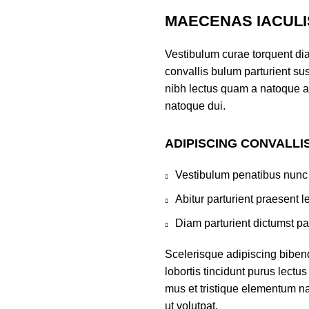
MAECENAS IACULI
Vestibulum curae torquent di
convallis bulum parturient sus
nibh lectus quam a natoque a
natoque dui.
ADIPISCING CONVALLI
Vestibulum penatibus nunc 
Abitur parturient praesent 
Diam parturient dictumst par
Scelerisque adipiscing biben
lobortis tincidunt purus lect
mus et tristique elementum na
ut volutpat.