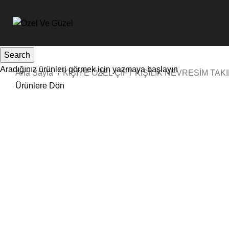
Search
Aradığınız ürünleri görmek için yazmaya başlayın
Ana Sayfa
KİŞİYE ÖZEL ÇİFT KİŞİLİK NEVRESİM TAK
Ürünlere Dön
Sale
Tıkla ve Büyüt