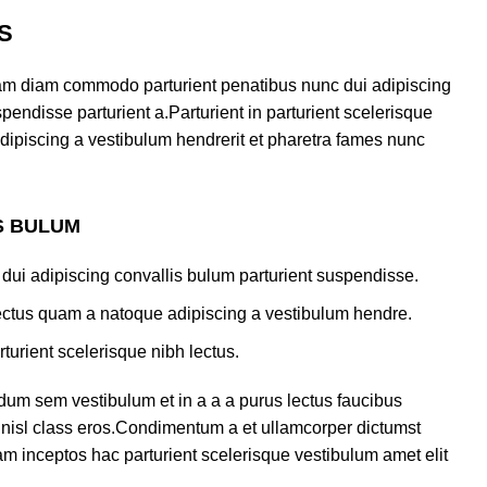
S
am diam commodo parturient penatibus nunc dui adipiscing
pendisse parturient a.Parturient in parturient scelerisque
dipiscing a vestibulum hendrerit et pharetra fames nunc
S BULUM
dui adipiscing convallis bulum parturient suspendisse.
lectus quam a natoque adipiscing a vestibulum hendre.
turient scelerisque nibh lectus.
dum sem vestibulum et in a a a purus lectus faucibus
us nisl class eros.Condimentum a et ullamcorper dictumst
m inceptos hac parturient scelerisque vestibulum amet elit