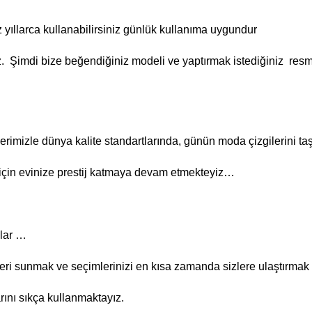
 yıllarca kullanabilirsiniz günlük kullanıma uygundur
iz. Şimdi bize beğendiğiniz modeli ve yaptırmak istediğiniz re
lerimizle dünya kalite standartlarında, günün moda çizgilerini t
er için evinize prestij katmaya devam etmekteyiz…
mlar …
kleri sunmak ve seçimlerinizi en kısa zamanda sizlere ulaştırmak
ını sıkça kullanmaktayız.