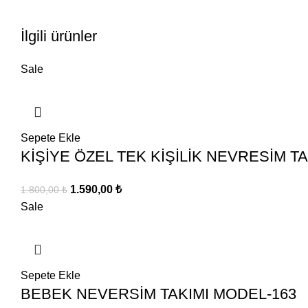
İlgili ürünler
Sale
Sepete Ekle
KİŞİYE ÖZEL TEK KİŞİLİK NEVRESİM TA
Orijinal
Şu
1.590,00
₺
1.800,00
₺
fiyat:
andaki
Sale
1.800,00 ₺.
fiyat:
1.590,00 ₺.
Sepete Ekle
BEBEK NEVERSİM TAKIMI MODEL-163