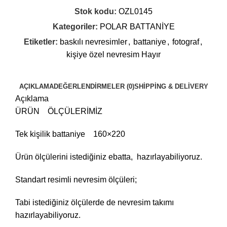
Stok kodu:
OZL0145
Kategoriler:
POLAR BATTANİYE
Etiketler:
baskılı nevresimler
,
battaniye
,
fotograf
,
kişiye özel nevresim Hayır
AÇIKLAMA
DEĞERLENDIRMELER (0)
SHIPPING & DELIVERY
Açıklama
ÜRÜN ÖLÇÜLERİMİZ
Tek kişilik battaniye 160×220
Ürün ölçülerini istediğiniz ebatta, hazırlayabiliyoruz.
Standart resimli nevresim ölçüleri;
Tabi istediğiniz ölçülerde de nevresim takımı
hazırlayabiliyoruz.