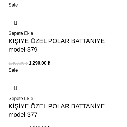
fiyat:
andaki
Sale
1.400,00 ₺.
fiyat:
1.290,00 ₺.
Sepete Ekle
KİŞİYE ÖZEL POLAR BATTANİYE
model-379
Orijinal
Şu
1.290,00
₺
1.400,00
₺
fiyat:
andaki
Sale
1.400,00 ₺.
fiyat:
1.290,00 ₺.
Sepete Ekle
KİŞİYE ÖZEL POLAR BATTANİYE
model-377