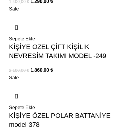
Orijinal
Şu
1.290,00
₺
1.400,00
₺
fiyat:
andaki
Sale
1.400,00 ₺.
fiyat:
1.290,00 ₺.
Sepete Ekle
KİŞİYE ÖZEL ÇİFT KİŞİLİK
NEVRESİM TAKIMI MODEL -249
Orijinal
Şu
1.860,00
₺
2.100,00
₺
fiyat:
andaki
Sale
2.100,00 ₺.
fiyat:
1.860,00 ₺.
Sepete Ekle
KİŞİYE ÖZEL POLAR BATTANİYE
model-378