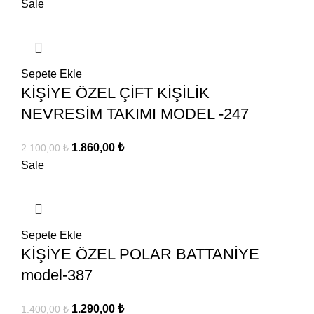
fiyat:
andaki
Sale
1.400,00 ₺.
fiyat:
1.290,00 ₺.
Sepete Ekle
KİŞİYE ÖZEL ÇİFT KİŞİLİK
NEVRESİM TAKIMI MODEL -247
Orijinal
Şu
1.860,00
₺
2.100,00
₺
fiyat:
andaki
Sale
2.100,00 ₺.
fiyat:
1.860,00 ₺.
Sepete Ekle
KİŞİYE ÖZEL POLAR BATTANİYE
model-387
Orijinal
Şu
1.290,00
₺
1.400,00
₺