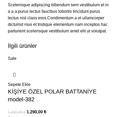
Scelerisque adipiscing bibendum sem vestibulum et in
a a a purus lectus faucibus lobortis tincidunt purus
lectus nisl class eros.Condimentum a et ullamcorper
dictumst mus et tristique elementum nam inceptos hac
parturient scelerisque vestibulum amet elit ut volutpat.
İlgili ürünler
Sale
Sepete Ekle
KİŞİYE ÖZEL POLAR BATTANİYE
model-382
Orijinal
Şu
1.290,00
₺
1.400,00
₺