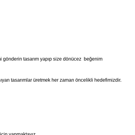
smi gönderin tasarım yapıp size dönücez beğenim
aşıyan tasarımlar üretmek her zaman öncelikli hedefimizdir.
 için yapmaktayız.