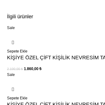
İlgili ürünler
Sale
Sepete Ekle
KİŞİYE ÖZEL ÇİFT KİŞİLİK NEVRESİM T
Orijinal
Şu
1.860,00
₺
2.100,00
₺
fiyat:
andaki
Sale
2.100,00 ₺.
fiyat:
1.860,00 ₺.
Sepete Ekle
KİŞİYE ÖZEL ÇİFT KİŞİLİK NEVRESİM T