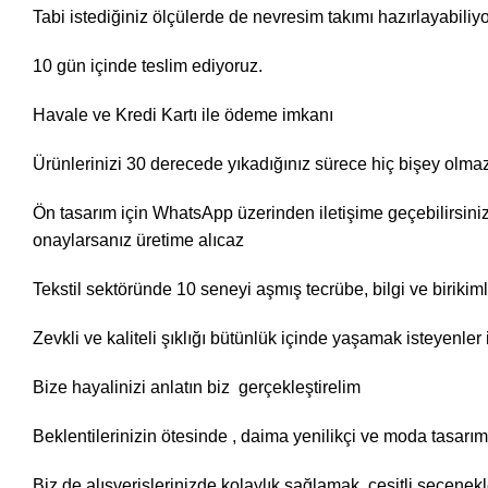
Tabi istediğiniz ölçülerde de nevresim takımı hazırlayabiliy
10 gün içinde teslim ediyoruz.
Havale ve Kredi Kartı ile ödeme imkanı
Ürünlerinizi 30 derecede yıkadığınız sürece hiç bişey olmaz
Ön tasarım için WhatsApp üzerinden iletişime geçebilirsin
onaylarsanız üretime alıcaz
Tekstil sektöründe 10 seneyi aşmış tecrübe, bilgi ve birikim
Zevkli ve kaliteli şıklığı bütünlük içinde yaşamak isteyenl
Bize hayalinizi anlatın biz gerçekleştirelim
Beklentilerinizin ötesinde , daima yenilikçi ve moda tasarı
Biz de alışverişlerinizde kolaylık sağlamak, çeşitli seçene