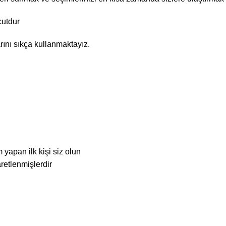
cutdur
ını sıkça kullanmaktayız.
apan ilk kişi siz olun
aretlenmişlerdir