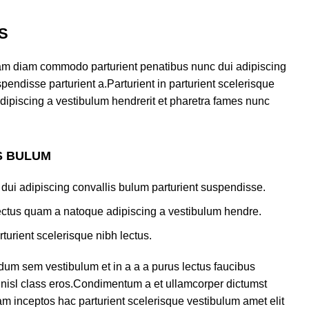
S
am diam commodo parturient penatibus nunc dui adipiscing
pendisse parturient a.Parturient in parturient scelerisque
dipiscing a vestibulum hendrerit et pharetra fames nunc
S BULUM
dui adipiscing convallis bulum parturient suspendisse.
lectus quam a natoque adipiscing a vestibulum hendre.
turient scelerisque nibh lectus.
dum sem vestibulum et in a a a purus lectus faucibus
us nisl class eros.Condimentum a et ullamcorper dictumst
m inceptos hac parturient scelerisque vestibulum amet elit