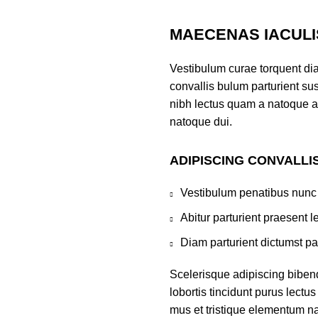
MAECENAS IACULI
Vestibulum curae torquent di
convallis bulum parturient sus
nibh lectus quam a natoque a
natoque dui.
ADIPISCING CONVALLI
Vestibulum penatibus nunc 
Abitur parturient praesent 
Diam parturient dictumst par
Scelerisque adipiscing biben
lobortis tincidunt purus lect
mus et tristique elementum na