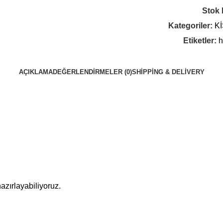
Stok
Kategoriler:
K
Etiketler:
h
AÇIKLAMA
DEĞERLENDIRMELER (0)
SHIPPING & DELIVERY
 hazırlayabiliyoruz.