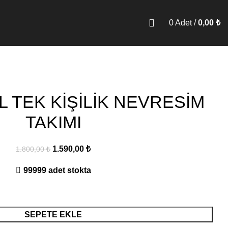
0
Adet
/
0,00
₺
L TEK KİŞİLİK NEVRESİM
TAKIMI
Orijinal
Şu
1.590,00
₺
1.800,00
₺
fiyat:
andaki
99999 adet stokta
1.800,00 ₺.
fiyat:
1.590,00 ₺.
SEPETE EKLE