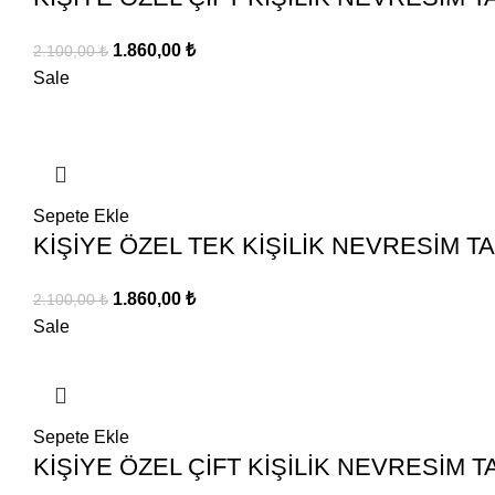
Orijinal
Şu
1.860,00
₺
2.100,00
₺
fiyat:
andaki
Sale
2.100,00 ₺.
fiyat:
1.860,00 ₺.
Sepete Ekle
KİŞİYE ÖZEL TEK KİŞİLİK NEVRESİM TA
Orijinal
Şu
1.860,00
₺
2.100,00
₺
fiyat:
andaki
Sale
2.100,00 ₺.
fiyat:
1.860,00 ₺.
Sepete Ekle
KİŞİYE ÖZEL ÇİFT KİŞİLİK NEVRESİM T