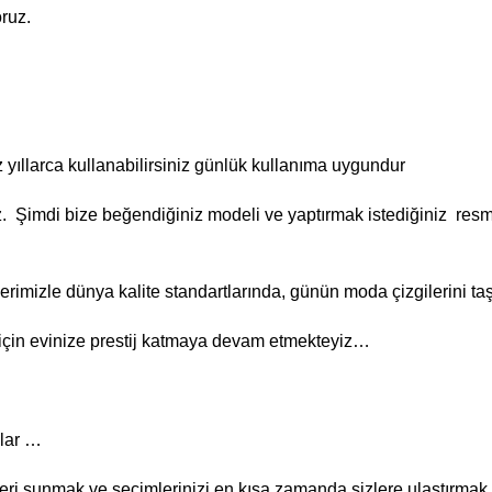
oruz.
 yıllarca kullanabilirsiniz günlük kullanıma uygundur
iz. Şimdi bize beğendiğiniz modeli ve yaptırmak istediğiniz re
lerimizle dünya kalite standartlarında, günün moda çizgilerini t
er için evinize prestij katmaya devam etmekteyiz…
mlar …
kleri sunmak ve seçimlerinizi en kısa zamanda sizlere ulaştırmak